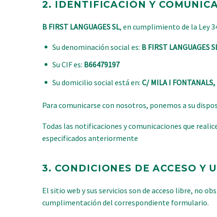
2.
IDENTIFICACIÓN Y COMUNIC
B FIRST LANGUAGES SL
, en cumplimiento de la Ley 34
Su denominación social es:
B FIRST LANGUAGES S
Su CIF es:
B66479197
Su domicilio social está en:
C/ MILA I FONTANALS,
Para comunicarse con nosotros, ponemos a su disposi
Todas las notificaciones y comunicaciones que realic
especificados anteriormente
3.
CONDICIONES DE ACCESO Y U
El sitio web y sus servicios son de acceso libre, no ob
cumplimentación del correspondiente formulario.